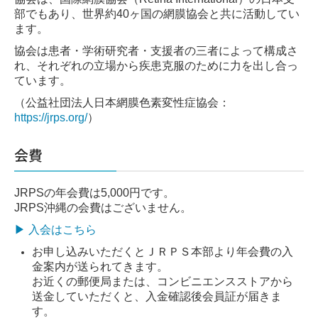
部でもあり、世界約40ヶ国の網膜協会と共に活動してい
ます。
協会は患者・学術研究者・支援者の三者によって構成さ
れ、それぞれの立場から疾患克服のために力を出し合っ
ています。
（公益社団法人日本網膜色素変性症協会：
https://jrps.org/
）
会費
JRPSの年会費は5,000円です。
JRPS沖縄の会費はございません。
▶ 入会はこちら
お申し込みいただくとＪＲＰＳ本部より年会費の入
金案内が送られてきます。
お近くの郵便局または、コンビニエンスストアから
送金していただくと、入金確認後会員証が届きま
す。