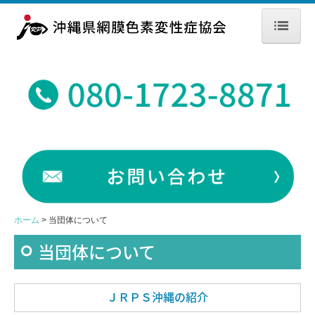
ホーム
お知らせ
網膜色素変性症とは
当団体について
会則
入会について
活動内容
ホーム
当団体について
体験談
当団体について
リンク集
ＪＲＰＳ沖縄の紹介
お問い合わせ